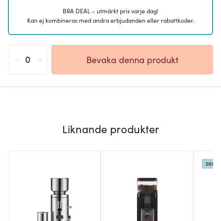
BRA DEAL – utmärkt pris varje dag!
Kan ej kombineras med andra erbjudanden eller rabattkoder.
-
+
Bevaka denna produkt
Liknande produkter
BRA D