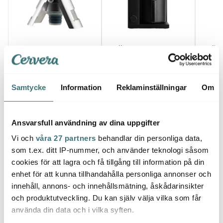
Dorre
Fellow
Fello
Champagneförslutare
Aiden Precision
Atmo
luftpump Silver
kaffebryggare
Förvar
BR01AAEU 1,5 L
62 kr
mattsvart
3699 kr
560 k
89 kr
Samtycke
Information
Reklaminställningar
Om
I lager
Få i lager
I la
Ansvarsfull användning av dina uppgifter
Vi och
våra 27 partners
behandlar din personliga data,
som t.ex. ditt IP-nummer, och använder teknologi såsom
cookies för att lagra och få tillgång till information på din
Låt dig inspireras av våra kunder
enhet för att kunna tillhandahålla personliga annonser och
innehåll, annons- och innehållsmätning, åskådarinsikter
och produktutveckling. Du kan själv välja vilka som får
använda din data och i vilka syften.