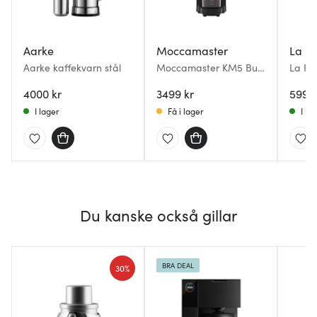
Aarke
Moccamaster
La P
Aarke kaffekvarn stål
Moccamaster KM5 Burr
La Pa
Kaffekvarn Matt Svart
Semipr
4000 kr
3499 kr
Kaffe
5993 
I lager
Få i lager
I la
Du kanske också gillar
BRA DEAL
30%