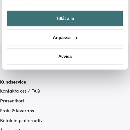
Relaterade sidor
Med din tillåtelse skulle vi även vilja:
Samla in information om din geografiska plats som
Pizzaspadar
Mustang
Tillåt alla
kan ha en noggrannhet på upp till flera meter
Identifiera din enhet genom att aktivt skanna den för
specifika kännetecken (fingeravtryck)
Anpassa
Ta reda på mer om hur dina personliga uppgifter
behandlas och ställ in dina preferenser i
detaljsektionen
.
Du kan ändra eller dra tillbaka ditt samtycke när som
Avvisa
helst från cookie-förklaringen.
Vi använder cookies för att innehållet och annonserna
Kundservice
ska anpassas efter det som vi tror att du tycker om. Det
Kontakta oss / FAQ
gör också att vi kan analysera vår trafik och göra
hemsidan ännu bättre. Du bestämmer själv vilka cookies
Presentkort
som du vill dela med dig av.
Frakt & leverans
Betalningsalternativ