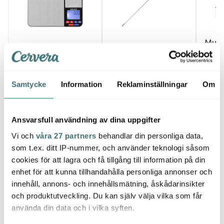
Must
Mustang
Anders Petter
Husva
Digital pizzavåg
Steel Essentials
gasdr
Potatissticka 15,5 cm
349 kr
stål/svart
39 kr
538 k
Samtycke
Information
Reklaminställningar
Om
I lager
I lager
Få i
Ansvarsfull användning av dina uppgifter
Vi och
våra 27 partners
behandlar din personliga data,
som t.ex. ditt IP-nummer, och använder teknologi såsom
cookies för att lagra och få tillgång till information på din
Låt dig inspireras av våra kunder
enhet för att kunna tillhandahålla personliga annonser och
innehåll, annons- och innehållsmätning, åskådarinsikter
och produktutveckling. Du kan själv välja vilka som får
använda din data och i vilka syften.