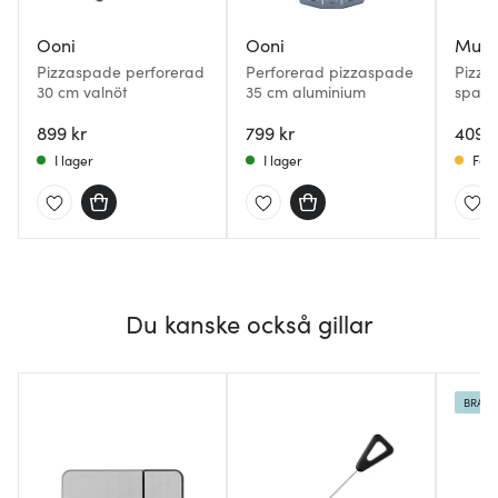
Ooni
Ooni
Must
Pizzaspade perforerad
Perforerad pizzaspade
Pizza
30 cm valnöt
35 cm aluminium
spade
899 kr
799 kr
409 k
I lager
I lager
Få i
Du kanske också gillar
BRA D