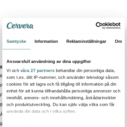
Samtycke
Information
Reklaminställningar
Om
Ansvarsfull användning av dina uppgifter
Kundservice
Vi och
våra 27 partners
behandlar din personliga data,
Kontakta oss / FAQ
som t.ex. ditt IP-nummer, och använder teknologi såsom
cookies för att lagra och få tillgång till information på din
Presentkort
enhet för att kunna tillhandahålla personliga annonser och
Frakt & leverans
innehåll, annons- och innehållsmätning, åskådarinsikter
Betalningsalternativ
och produktutveckling. Du kan själv välja vilka som får
använda din data och i vilka syften.
Ångerrätt
Retur & Reklamation
Med din tillåtelse skulle vi även vilja: