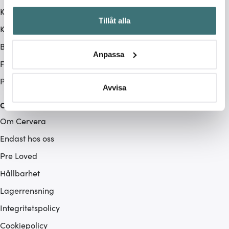
Köpvillkor
Samla in information om din geografiska plats som
Tillåt alla
kan ha en noggrannhet på upp till flera meter
Kampanjvillkor
Identifiera din enhet genom att aktivt skanna den för
BRA DEAL
specifika kännetecken (fingeravtryck)
Anpassa
Ta reda på mer om hur dina personliga uppgifter
Företag
behandlas och ställ in dina preferenser i
detaljsektionen
.
Produktåterkallelse
Du kan ändra eller dra tillbaka ditt samtycke när som
Avvisa
helst från cookie-förklaringen.
Cervera
Om Cervera
Vi använder cookies för att innehållet och annonserna
ska anpassas efter det som vi tror att du tycker om. Det
Endast hos oss
gör också att vi kan analysera vår trafik och göra
Pre Loved
hemsidan ännu bättre. Du bestämmer själv vilka cookies
som du vill dela med dig av.
Hållbarhet
Lagerrensning
Integritetspolicy
Cookiepolicy