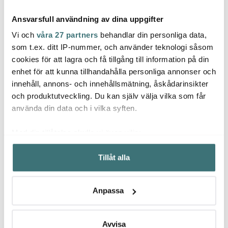
Ansvarsfull användning av dina uppgifter
Vi och
våra 27 partners
behandlar din personliga data,
som t.ex. ditt IP-nummer, och använder teknologi såsom
cookies för att lagra och få tillgång till information på din
enhet för att kunna tillhandahålla personliga annonser och
Carolina Gynning
Carolina Gynning
Caro
innehåll, annons- och innehållsmätning, åskådarinsikter
Mugg Golden Butterfly
Mugg Golden Butterfly
Mugg 
35 cl Svart/Vit
35 cl Golden
Queen
och produktutveckling. Du kan själv välja vilka som får
187 kr
187 kr
187 k
249 kr
249 kr
använda din data och i vilka syften.
I lager
I lager
I la
Med din tillåtelse skulle vi även vilja:
Samla in information om din geografiska plats som
Tillåt alla
kan ha en noggrannhet på upp till flera meter
Identifiera din enhet genom att aktivt skanna den för
specifika kännetecken (fingeravtryck)
Låt dig inspireras av våra kunder
Anpassa
Ta reda på mer om hur dina personliga uppgifter
behandlas och ställ in dina preferenser i
detaljsektionen
.
Du kan ändra eller dra tillbaka ditt samtycke när som
Avvisa