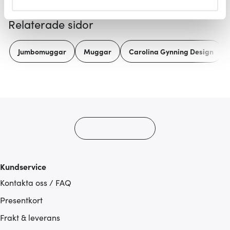
helst från cookie-förklaringen.
Relaterade sidor
Vi använder cookies för att innehållet och annonserna
ska anpassas efter det som vi tror att du tycker om. Det
Jumbomuggar
Muggar
Carolina Gynning Design
gör också att vi kan analysera vår trafik och göra
hemsidan ännu bättre. Du bestämmer själv vilka cookies
som du vill dela med dig av.
Kundservice
Kontakta oss / FAQ
Presentkort
Frakt & leverans