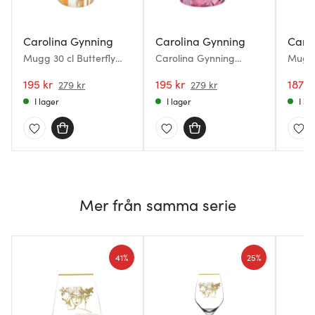
Carolina Gynning
Carolina Gynning
Caro
Mugg 30 cl Butterfly
Carolina Gynning
Mugg 
Messenger Gold
Mugg med Öra
30 cl
195 kr
Moonlight Queen 40 cl
195 kr
187 k
279 kr
279 kr
Rosa
I lager
I lager
I la
Mer från samma serie
41%
25%