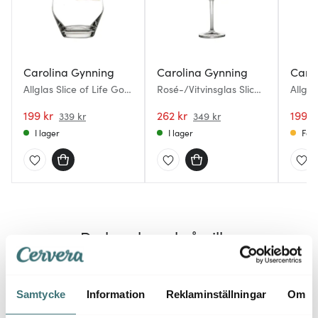
Carolina Gynning
Carolina Gynning
Caro
Allglas Slice of Life Gold
Rosé-/Vitvinsglas Slice
Allgla
35 cl
of Life Gold 40 cl
Me G
199 kr
262 kr
199 k
339 kr
349 kr
I lager
I lager
Få i
Du kanske också gillar
25%
25%
Samtycke
Information
Reklaminställningar
Om