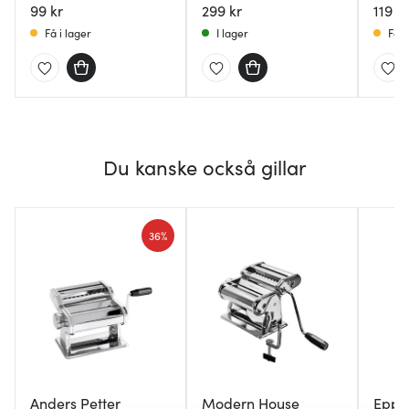
99 kr
299 kr
119 kr
Få i lager
I lager
Få i
Du kanske också gillar
36%
Anders Petter
Modern House
Eppic