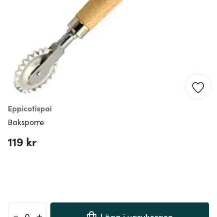
Eppicotispai
Baksporre
119 kr
-
+
Lägg i varukorgen