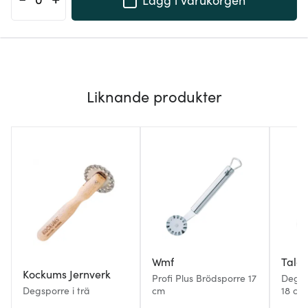
Liknande produkter
Wmf
Tala
Kockums Jernverk
Profi Plus Brödsporre 17
Degspo
Degsporre i trä
cm
18 cm