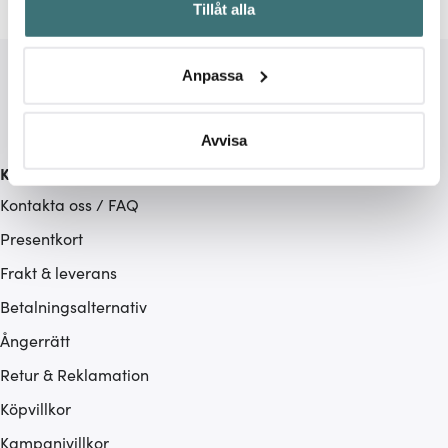
Tillåt alla
kan ha en noggrannhet på upp till flera meter
Identifiera din enhet genom att aktivt skanna den för
specifika kännetecken (fingeravtryck)
Anpassa
Ta reda på mer om hur dina personliga uppgifter
behandlas och ställ in dina preferenser i
detaljsektionen
.
Du kan ändra eller dra tillbaka ditt samtycke när som
Avvisa
helst från cookie-förklaringen.
Kundservice
Kontakta oss / FAQ
Vi använder cookies för att innehållet och annonserna
ska anpassas efter det som vi tror att du tycker om. Det
Presentkort
gör också att vi kan analysera vår trafik och göra
Frakt & leverans
hemsidan ännu bättre. Du bestämmer själv vilka cookies
Betalningsalternativ
som du vill dela med dig av.
Ångerrätt
Retur & Reklamation
Köpvillkor
Kampanjvillkor