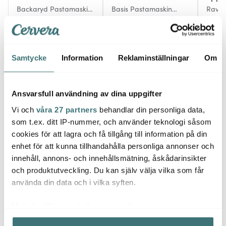
Backaryd Pastamaskin
Basis Pastamaskin
Ravio
Rostfri
Krom
449 kr
799 kr
119 kr
699 kr
I lager
I lager
I la
Samtycke
Information
Reklaminställningar
Om
Ansvarsfull användning av dina uppgifter
Vi och
våra 27 partners
behandlar din personliga data,
Låt dig inspireras av våra kunder
som t.ex. ditt IP-nummer, och använder teknologi såsom
cookies för att lagra och få tillgång till information på din
enhet för att kunna tillhandahålla personliga annonser och
innehåll, annons- och innehållsmätning, åskådarinsikter
Relaterade sidor
och produktutveckling. Du kan själv välja vilka som får
använda din data och i vilka syften.
Pastamaskin
Med din tillåtelse skulle vi även vilja:
Samla in information om din geografiska plats som