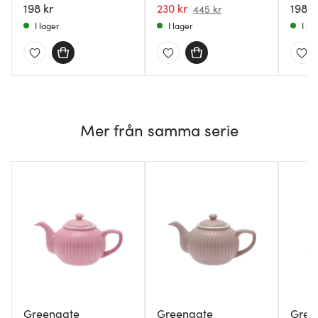
198 kr
230 kr
198 k
445 kr
I lager
I lager
I la
Mer från samma serie
Greengate
Greengate
Gree