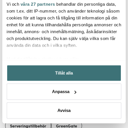
Vi och
våra 27 partners
behandlar din personliga data,
Greengate
Greengate
Gree
som t.ex. ditt IP-nummer, och använder teknologi såsom
Everyday Alice skålset
Everyday Alice tekopp
Every
cookies för att lagra och få tillgång till information på din
0,9+2,2 L creamy fudge
40 cl oyster blue
latte
enhet för att kunna tillhandahålla personliga annonser och
619 kr
209 kr
fudge
99 kr
innehåll, annons- och innehållsmätning, åskådarinsikter
Få i lager
Få i lager
Få i
och produktutveckling. Du kan själv välja vilka som får
använda din data och i vilka syften.
Med din tillåtelse skulle vi även vilja:
Samla in information om din geografiska plats som
Tillåt alla
kan ha en noggrannhet på upp till flera meter
Låt dig inspireras av våra kunder
Identifiera din enhet genom att aktivt skanna den för
specifika kännetecken (fingeravtryck)
Anpassa
Ta reda på mer om hur dina personliga uppgifter
behandlas och ställ in dina preferenser i
detaljsektionen
.
Relaterade sidor
Du kan ändra eller dra tillbaka ditt samtycke när som
Avvisa
helst från cookie-förklaringen.
Serveringstillbehör
GreenGate