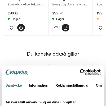
Everyday Alice tekanna
Everyday Alice tekanna
Every
1 L dusty rose
1 L hazelnut brown
med f
299 kr
299 kr
199 k
I lager
I lager
Få i
Du kanske också gillar
Samtycke
Information
Reklaminställningar
Om
Ansvarsfull användning av dina uppgifter