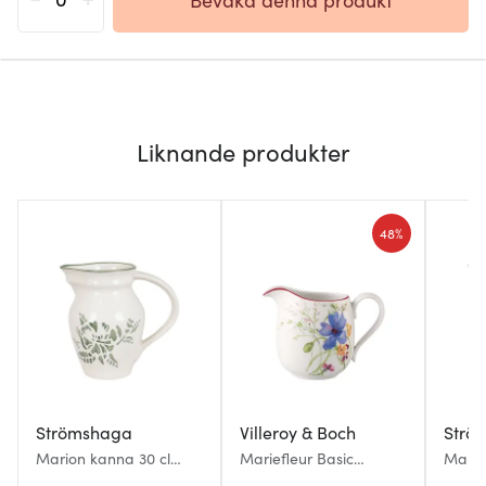
Liknande produkter
48%
Strömshaga
Villeroy & Boch
Strö
Marion kanna 30 cl
Mariefleur Basic
Mario
blomma grön
mjölkkanna 30 cl
blomm