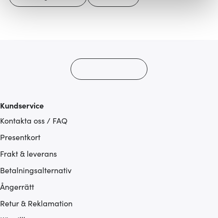
Vi använder cookies för att innehållet och annonserna
ska anpassas efter det som vi tror att du tycker om. Det
gör också att vi kan analysera vår trafik och göra
hemsidan ännu bättre. Du bestämmer själv vilka cookies
som du vill dela med dig av.
Kundservice
Kontakta oss / FAQ
Presentkort
Frakt & leverans
Betalningsalternativ
Ångerrätt
Retur & Reklamation