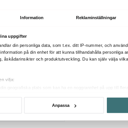
Information
Reklaminställningar
ina uppgifter
ndlar din personliga data, som t.ex. ditt IP-nummer, och använ
ill information på din enhet för att kunna tillhandahålla personliga
, åskådarinsikter och produktutveckling. Du kan själv välja vilk
n vilja:
din geografiska plats som kan ha en noggrannhet på upp till fler
gane
om att aktivt skanna den för specifika kännetecken (fingeravtryc
Kockkniv 21 cm
rsonliga uppgifter behandlas och ställ in dina preferenser i
deta
Anpassa
ke när som helst från cookie-förklaringen.
ne
innehållet och annonserna ska anpassas efter det som vi tror att