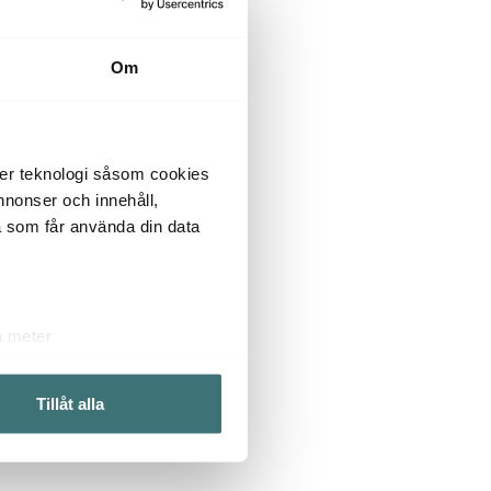
Om
der teknologi såsom cookies
 annonser och innehåll,
a som får använda din data
a meter
k)
ljsektionen
. Du kan ändra
Tillåt alla
 du tycker om. Det gör också