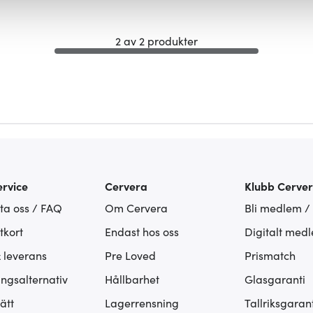
fik och göra hemsidan ännu bättre. Du bestämmer själv vilka cook
2 av 2 produkter
rvice
Cervera
Klubb Cerve
ta oss / FAQ
Om Cervera
Bli medlem /
tkort
Endast hos oss
Digitalt med
& leverans
Pre Loved
Prismatch
ingsalternativ
Hållbarhet
Glasgaranti
ätt
Lagerrensning
Tallriksgarant