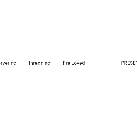
rvering
Inredning
Pre Loved
PRESE