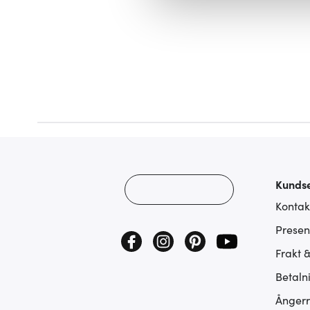
att vi kan analysera vår tra
av.
Kundse
Kontak
Presen
Frakt 
Betaln
Ångerr