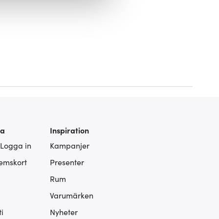
ies som du vill dela med dig
ra
Inspiration
 Logga in
Kampanjer
lemskort
Presenter
Rum
Varumärken
i
Nyheter