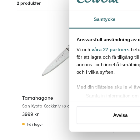
2
produkter
Samtycke
Ansvarsfull användning av d
Vi och
våra 27 partners
beha
för att lagra och få tillgång t
annons- och innehållsmätning
och i vilka syften.
Med din tillåtelse skulle vi äve
Samla in information om 
Tamahagane
Tamaha
Identifiera din enhet gen
San Kyoto Kockkniv 18 cm
San Kyoto 
Ta reda på mer om hur dina pe
3999 kr
4899 kr
Avvisa
eller dra tillbaka ditt samtyc
Få i lager
Slut onli
Vi använder cookies för att 