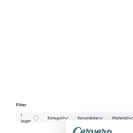
Filter
I
Kategori
Varumärke
Material
lager