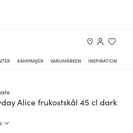
NTER
KAMPANJER
VARUMÄRKEN
INSPIRATION
ate
day Alice frukostskål 45 cl dark
ng