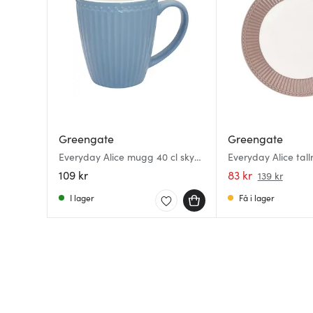
Greengate
Greengate
Everyday Alice mugg 40 cl sky
Everyday Alice tall
blue
hazelnut brown
109 kr
83 kr
139 kr
I lager
Få i lager