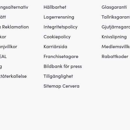
ingsalternativ
Hållbarhet
Glasgaranti
ätt
Lagerrensning
Tallriksgarant
& Reklamation
Integritetspolicy
Gjutjärnsgara
kor
Cookiepolicy
Knivslipning
jvillkor
Karriärsida
Medlemsvillk
EAL
Franchisetagare
Rabattkoder
g
Bildbank för press
tåterkallelse
Tillgänglighet
Sitemap Cervera