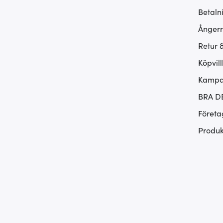
Betaln
Ångerr
Retur 
Köpvill
Kampan
BRA D
Företa
Produk