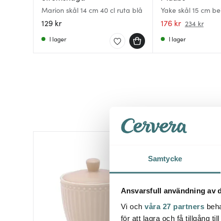
Marion skål 14 cm 40 cl ruta blå
Yake skål 15 cm be
129 kr
176 kr
234 kr
I lager
I lager
Samtycke
Ansvarsfull användning av d
Vi och
våra 27 partners
beha
för att lagra och få tillgång t