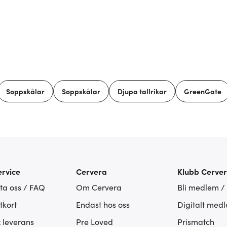
Soppskålar
Soppskålar
Djupa tallrikar
GreenGate
rvice
Cervera
Klubb Cerve
ta oss / FAQ
Om Cervera
Bli medlem /
tkort
Endast hos oss
Digitalt med
& leverans
Pre Loved
Prismatch