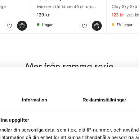
ige
Marion skål 14 cm 40 cl ruta
Clay Sky Skål
grön
129 kr
123 kr
205 kr
I lager
Få i lager
Mer från samma serie
Lagerrensning
Information
Reklaminställningar
ina uppgifter
ndlar din personliga data, som t.ex. ditt IP-nummer, och använ
ill information på din enhet för att kunna tillhandahålla personliga