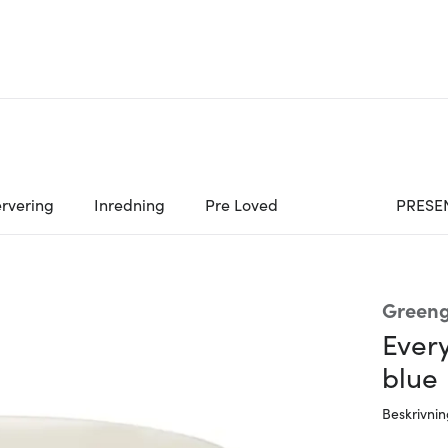
rvering
Inredning
Pre Loved
PRESE
Greeng
Every
blue
Beskrivni