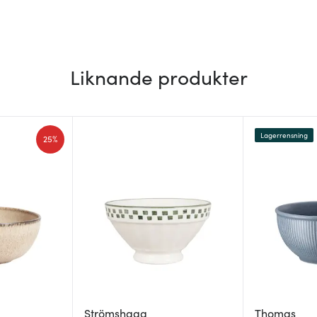
Liknande produkter
Lagerrensning
25%
Strömshaga
Thomas