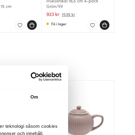
Frukostskål 16,5 cm 4-pack
 15 cm
Grön/Vit
Marion 
Marion s
blå
blå
923 kr
129 kr
129 kr
1539 kr
Få i lager
Få i la
I lager
40%
Om
der teknologi såsom cookies
 annonser och innehåll,