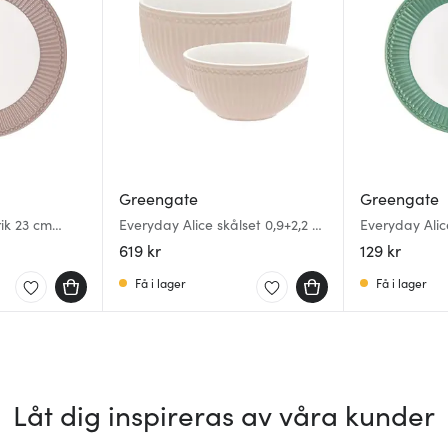
Greengate
Greengate
rik 23 cm
Everyday Alice skålset 0,9+2,2 L
Everyday Alice
creamy fudge
dusty green
619 kr
129 kr
Få i lager
Få i lager
Låt dig inspireras av våra kunder