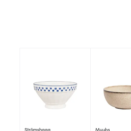
Strömshaga
Muubs