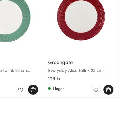
Greengate
Greeng
Green
 tallrik 23 cm
Everyday Alice tallrik 23 cm
Everyday
Everyda
claret red
26,5 cm
sky blue
129 kr
229 kr
109 kr
I lager
Få i la
I lager