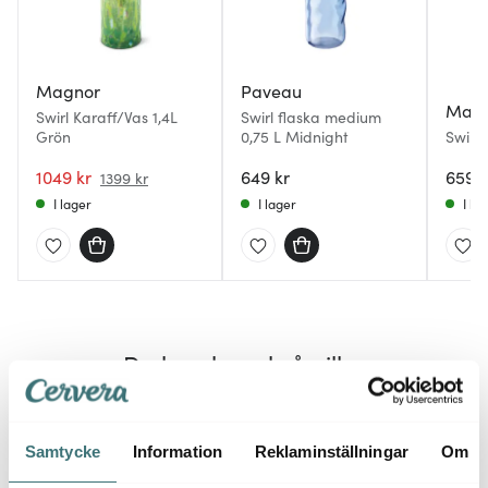
Magnor
Paveau
Mag
Swirl Karaff/Vas 1,4L
Swirl flaska medium
Grön
0,75 L Midnight
Swirl 
1049 kr
649 kr
659 k
1399 kr
I lager
I lager
I la
Du kanske också gillar
Superklipp
60%
Samtycke
Information
Reklaminställningar
Om