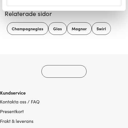
helst från cookie-förklaringen.
Relaterade sidor
Vi använder cookies för att innehållet och annonserna
ska anpassas efter det som vi tror att du tycker om. Det
Champagneglas
Glas
Magnor
Swirl
gör också att vi kan analysera vår trafik och göra
hemsidan ännu bättre. Du bestämmer själv vilka cookies
som du vill dela med dig av.
Kundservice
Kontakta oss / FAQ
Presentkort
Frakt & leverans