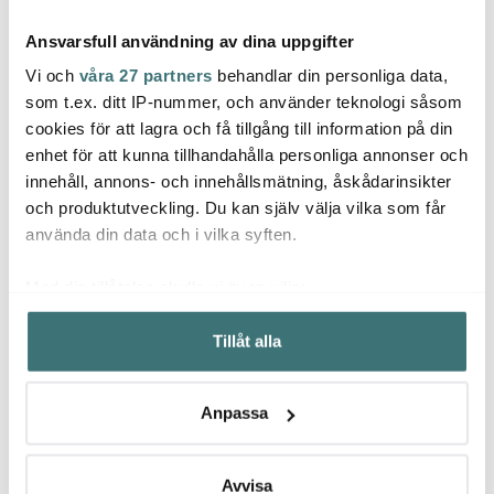
Ansvarsfull användning av dina uppgifter
Vi och
våra 27 partners
behandlar din personliga data,
som t.ex. ditt IP-nummer, och använder teknologi såsom
cookies för att lagra och få tillgång till information på din
Magnor
Mag
enhet för att kunna tillhandahålla personliga annonser och
Magnor
Cape Servett 33x33 cm
Happy
innehåll, annons- och innehållsmätning, åskådarinsikter
Dina Dekanter 1,9 L Klar
20-pack Beige
cl 4-p
och produktutveckling. Du kan själv välja vilka som får
519 kr
75 kr
659 k
1299 kr
använda din data och i vilka syften.
I lager
Få i lager
I la
Med din tillåtelse skulle vi även vilja:
Samla in information om din geografiska plats som
Tillåt alla
kan ha en noggrannhet på upp till flera meter
Identifiera din enhet genom att aktivt skanna den för
specifika kännetecken (fingeravtryck)
Låt dig inspireras av våra kunder
Anpassa
Ta reda på mer om hur dina personliga uppgifter
behandlas och ställ in dina preferenser i
detaljsektionen
.
Du kan ändra eller dra tillbaka ditt samtycke när som
Avvisa