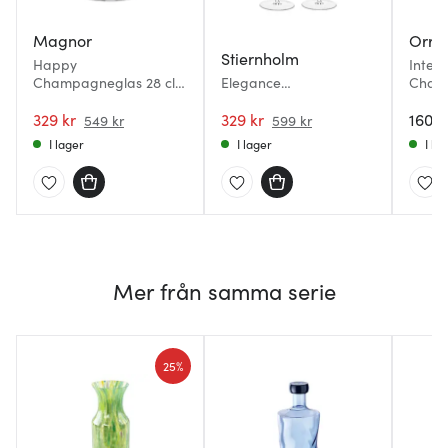
Magnor
Orref
Stiernholm
Happy
Inter
Champagneglas 28 cl
Elegance
Champ
Blå
champagneglas 29 cl
pack
329 kr
2-pack klar
329 kr
1600 
549 kr
599 kr
I lager
I lager
I la
Mer från samma serie
25%