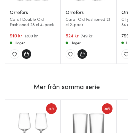
Orrefors
Orrefors
Orref
Carat Double Old
Carat Old Fashioned 21
City 
Fashioned 28 cl 4-pack
cl 2-pack
34 cl
910 kr
524 kr
799 k
1300 kr
749 kr
I lager
I lager
I la
Mer från samma serie
30%
30%