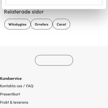
helst från cookie-förklaringen.
Relaterade sidor
Vi använder cookies för att innehållet och annonserna
ska anpassas efter det som vi tror att du tycker om. Det
Whiskyglas
Orrefors
Carat
gör också att vi kan analysera vår trafik och göra
hemsidan ännu bättre. Du bestämmer själv vilka cookies
som du vill dela med dig av.
Kundservice
Kontakta oss / FAQ
Presentkort
Frakt & leverans