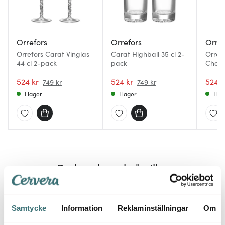
Orrefors
Orrefors
Orref
Orrefors Carat Vinglas
Carat Highball 35 cl 2-
Orref
44 cl 2-pack
pack
Cham
pack
524 kr
524 kr
524 k
749 kr
749 kr
I lager
I lager
I la
Du kanske också gillar
25%
Samtycke
Information
Reklaminställningar
Om