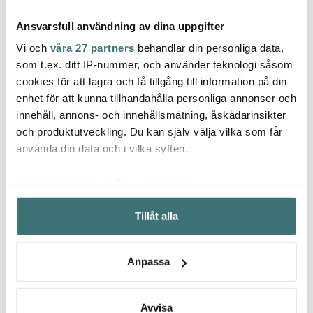
Ansvarsfull användning av dina uppgifter
Vi och
våra 27 partners
behandlar din personliga data,
som t.ex. ditt IP-nummer, och använder teknologi såsom
cookies för att lagra och få tillgång till information på din
Mingle
Jonas
Scan
enhet för att kunna tillhandahålla personliga annonser och
Kökstermometer digital
Jonas Måttsats i 4 delar
Scan
innehåll, annons- och innehållsmätning, åskådarinsikter
Svart
Rostfri
Stekp
och produktutveckling. Du kan själv välja vilka som får
209 kr
129 kr
1539 
279 kr
använda din data och i vilka syften.
I lager
I lager
I la
Med din tillåtelse skulle vi även vilja:
Samla in information om din geografiska plats som
Tillåt alla
kan ha en noggrannhet på upp till flera meter
Identifiera din enhet genom att aktivt skanna den för
specifika kännetecken (fingeravtryck)
Låt dig inspireras av våra kunder
Anpassa
Ta reda på mer om hur dina personliga uppgifter
behandlas och ställ in dina preferenser i
detaljsektionen
.
Du kan ändra eller dra tillbaka ditt samtycke när som
Avvisa