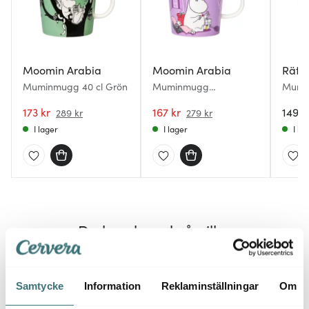
Moomin Arabia
Moomin Arabia
Rätt 
Muminmugg 40 cl Grön
Muminmugg
Mumin
Snorkfröken Lila
2-pac
173 kr
167 kr
149 k
289 kr
279 kr
I lager
I lager
I la
Du kanske också gillar
Samtycke
Information
Reklaminställningar
Om