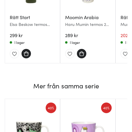
Rätt Start
Moomin Arabia
Rätt 
Elsa Beskow termos
Haru Mumin termos 22
Mumin
0,35 L Tomtebobarnen
cl vit/blå
Lilla 
299 kr
289 kr
202 k
I lager
I lager
I la
Mer från samma serie
40%
40%