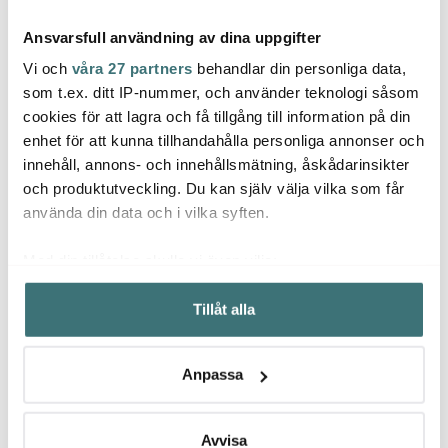
Ansvarsfull användning av dina uppgifter
Vi och
våra 27 partners
behandlar din personliga data,
som t.ex. ditt IP-nummer, och använder teknologi såsom
cookies för att lagra och få tillgång till information på din
enhet för att kunna tillhandahålla personliga annonser och
Rätt Start
Rätt Start
Rätt 
innehåll, annons- och innehållsmätning, åskådarinsikter
Elsa Beskow matlåda
Mumin matlåda 18,5x12
Mumin
Blomsterfesten
cm Festligheter blå
cm Pi
och produktutveckling. Du kan själv välja vilka som får
149 kr
169 kr
169 k
använda din data och i vilka syften.
I lager
Få i lager
I la
Med din tillåtelse skulle vi även vilja:
Samla in information om din geografiska plats som
Tillåt alla
kan ha en noggrannhet på upp till flera meter
Identifiera din enhet genom att aktivt skanna den för
specifika kännetecken (fingeravtryck)
Låt dig inspireras av våra kunder
Anpassa
Ta reda på mer om hur dina personliga uppgifter
behandlas och ställ in dina preferenser i
detaljsektionen
.
Du kan ändra eller dra tillbaka ditt samtycke när som
Avvisa