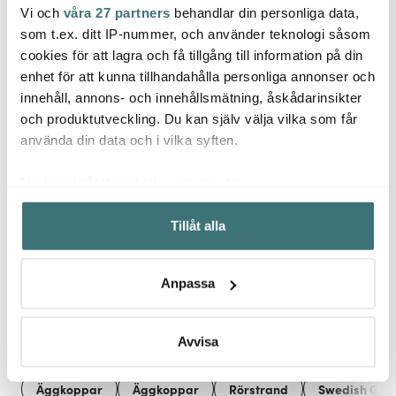
Vi och
våra 27 partners
behandlar din personliga data,
Sabor
Anders Petter
Rörs
som t.ex. ditt IP-nummer, och använder teknologi såsom
Select smörgåsgrill
Anders Petter Knivset 5
1200W svart
Swedi
cookies för att lagra och få tillgång till information på din
delar Rostfritt stål
50 cl 
enhet för att kunna tillhandahålla personliga annonser och
999 kr
1099 kr
265 k
1799 kr
innehåll, annons- och innehållsmätning, åskådarinsikter
I lager
I lager
I la
och produktutveckling. Du kan själv välja vilka som får
använda din data och i vilka syften.
Med din tillåtelse skulle vi även vilja:
Samla in information om din geografiska plats som
Tillåt alla
kan ha en noggrannhet på upp till flera meter
Låt dig inspireras av våra kunder
Identifiera din enhet genom att aktivt skanna den för
specifika kännetecken (fingeravtryck)
Anpassa
Ta reda på mer om hur dina personliga uppgifter
behandlas och ställ in dina preferenser i
detaljsektionen
.
Relaterade sidor
Du kan ändra eller dra tillbaka ditt samtycke när som
Avvisa
helst från cookie-förklaringen.
Äggkoppar
Äggkoppar
Rörstrand
Swedish Gra