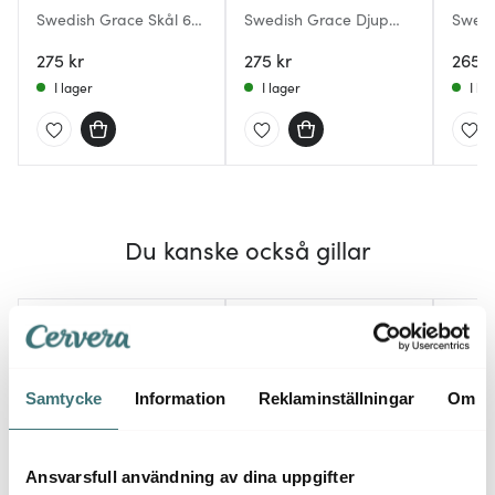
Swedish Grace Skål 60
Swedish Grace Djup
Swedi
cl Ros
Tallrik 19 cm Ros
17 cm
275 kr
275 kr
265 k
I lager
I lager
I la
Du kanske också gillar
44%
Samtycke
Information
Reklaminställningar
Om
Ansvarsfull användning av dina uppgifter