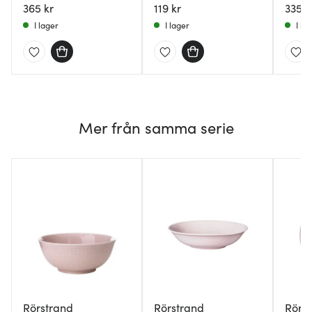
365 kr
119 kr
335 k
I lager
I lager
I la
Mer från samma serie
Rörstrand
Rörstrand
Rörs