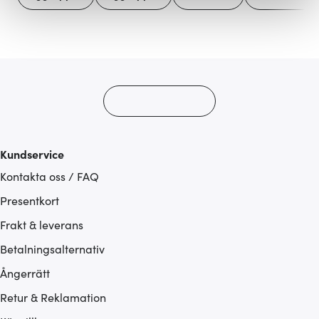
Vi använder cookies för att innehållet och annonserna
ska anpassas efter det som vi tror att du tycker om. Det
gör också att vi kan analysera vår trafik och göra
hemsidan ännu bättre. Du bestämmer själv vilka cookies
som du vill dela med dig av.
Kundservice
Kontakta oss / FAQ
Presentkort
Frakt & leverans
Betalningsalternativ
Ångerrätt
Retur & Reklamation