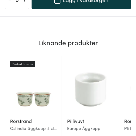
Liknande produkter
Endast hos oss
Rörstrand
Pillivuyt
Rörs
Ostindia äggkopp 4 cl
Europe Äggkopp
Pli B
2-pack grön
pack