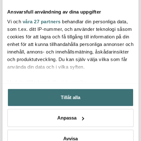
Ansvarsfull användning av dina uppgifter
Vi och
våra 27 partners
behandlar din personliga data,
som t.ex. ditt IP-nummer, och använder teknologi såsom
cookies för att lagra och få tillgång till information på din
enhet för att kunna tillhandahålla personliga annonser och
Samuel Groves
Samuel Groves
Samu
innehåll, annons- och innehållsmätning, åskådarinsikter
Classic Stainless kastrull
Copper Induction
Merma
med lock 2 L
kastrull med lock 1,5 L
28x18
och produktutveckling. Du kan själv välja vilka som får
1899 kr
2849 kr
1399 
använda din data och i vilka syften.
Få i lager
I lager
Få i
Med din tillåtelse skulle vi även vilja:
Samla in information om din geografiska plats som
Tillåt alla
kan ha en noggrannhet på upp till flera meter
Identifiera din enhet genom att aktivt skanna den för
specifika kännetecken (fingeravtryck)
Låt dig inspireras av våra kunder
Anpassa
Ta reda på mer om hur dina personliga uppgifter
behandlas och ställ in dina preferenser i
detaljsektionen
.
Du kan ändra eller dra tillbaka ditt samtycke när som
Avvisa