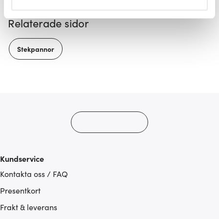
helst från cookie-förklaringen.
Relaterade sidor
Vi använder cookies för att innehållet och annonserna
ska anpassas efter det som vi tror att du tycker om. Det
Stekpannor
gör också att vi kan analysera vår trafik och göra
hemsidan ännu bättre. Du bestämmer själv vilka cookies
som du vill dela med dig av.
Kundservice
Kontakta oss / FAQ
Presentkort
Frakt & leverans