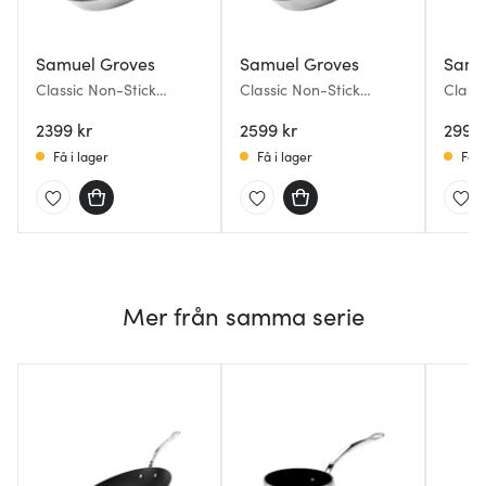
Samuel Groves
Samuel Groves
Samu
Classic Non-Stick
Classic Non-Stick
Class
stekpanna 26 cm
stekpanna 28 cm
stekp
2399 kr
2599 kr
2999 
Få i lager
Få i lager
Få i
Mer från samma serie