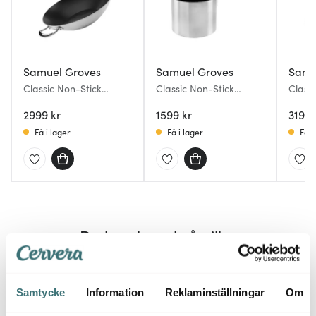
Samuel Groves
Samuel Groves
Samu
Classic Non-Stick
Classic Non-Stick
Class
wokpanna 32 cm
mjölkkastrull 14 cm 1,25
serve
2999 kr
L
1599 kr
lock 2
3199 
Få i lager
Få i lager
Få i
Du kanske också gillar
Samtycke
Information
Reklaminställningar
Om