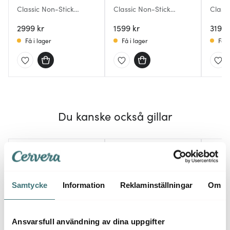
Classic Non-Stick
Classic Non-Stick
Class
wokpanna 32 cm
mjölkkastrull 14 cm 1,25
serve
2999 kr
L
1599 kr
lock 2
3199 
Få i lager
Få i lager
Få i
Du kanske också gillar
Samtycke
Information
Reklaminställningar
Om
Ansvarsfull användning av dina uppgifter