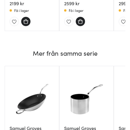
2199 kr
2599 kr
2999 
Få i lager
Få i lager
Få i
Mer från samma serie
Samuel Groves
Samuel Groves
Samu