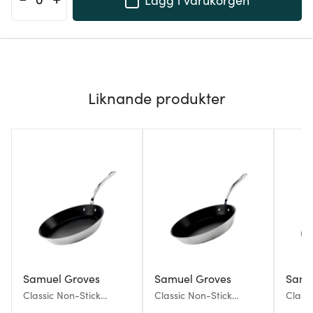
Liknande produkter
Samuel Groves
Samuel Groves
Samu
Classic Non-Stick
Classic Non-Stick
Class
stekpanna 20 cm
stekpanna 28 cm
stekp