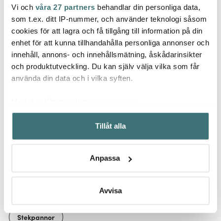
Vi och
våra 27 partners
behandlar din personliga data,
Samuel Groves
Samuel Groves
Samu
som t.ex. ditt IP-nummer, och använder teknologi såsom
Classic Stainless kastrull
Copper Induction
Merma
cookies för att lagra och få tillgång till information på din
med lock 2 L
kastrull med lock 1,5 L
28x18
enhet för att kunna tillhandahålla personliga annonser och
1899 kr
2849 kr
1399 
innehåll, annons- och innehållsmätning, åskådarinsikter
Få i lager
I lager
Få i
och produktutveckling. Du kan själv välja vilka som får
använda din data och i vilka syften.
Med din tillåtelse skulle vi även vilja:
Samla in information om din geografiska plats som
Tillåt alla
kan ha en noggrannhet på upp till flera meter
Låt dig inspireras av våra kunder
Identifiera din enhet genom att aktivt skanna den för
specifika kännetecken (fingeravtryck)
Anpassa
Ta reda på mer om hur dina personliga uppgifter
behandlas och ställ in dina preferenser i
detaljsektionen
.
Relaterade sidor
Du kan ändra eller dra tillbaka ditt samtycke när som
Avvisa
helst från cookie-förklaringen.
Stekpannor