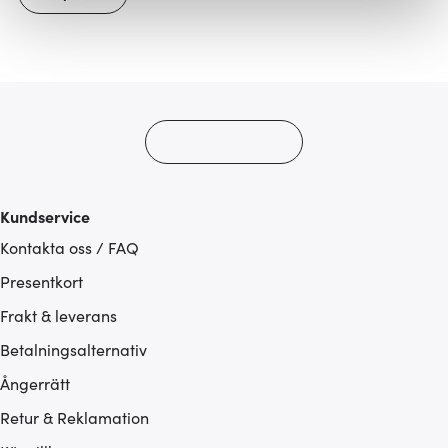
Vi använder cookies för att innehållet och annonserna
ska anpassas efter det som vi tror att du tycker om. Det
gör också att vi kan analysera vår trafik och göra
hemsidan ännu bättre. Du bestämmer själv vilka cookies
som du vill dela med dig av.
Kundservice
Kontakta oss / FAQ
Presentkort
Frakt & leverans
Betalningsalternativ
Ångerrätt
Retur & Reklamation