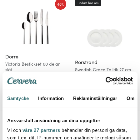
Endast hos oss
40%
Dorre
Rörstrand
Victoria Bestickset 60 delar
slät
Swedish Grace Tallrik 27 cm
4-pack Snö
947 kr
1250 kr
1579 kr
I lager
I lager
Samtycke
Information
Reklaminställningar
Om
45%
40%
Ansvarsfull användning av dina uppgifter
Vi och
våra 27 partners
behandlar din personliga data,
som t.ex. ditt IP-nummer, och använder teknologi såsom