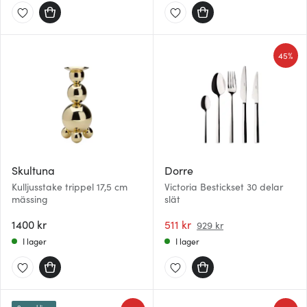
45%
Skultuna
Dorre
Kulljusstake trippel 17,5 cm
Victoria Bestickset 30 delar
mässing
slät
1400 kr
511 kr
929 kr
I lager
I lager