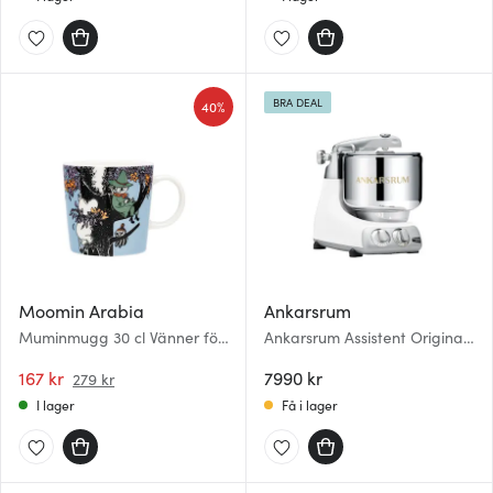
BRA DEAL
40%
Moomin Arabia
Ankarsrum
Muminmugg 30 cl Vänner för
Ankarsrum Assistent Original
alltid
Köksmaskin AKM6230 Mineral
167 kr
White
7990 kr
279 kr
I lager
Få i lager