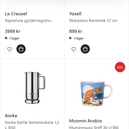
gör också att vi kan analysera vår trafik och göra
hemsidan ännu bättre. Du bestämmer själv vilka cookies
Le Creuset
Yaxell
som du vill dela med dig av.
Signature gjutjärnsgryta
Skärpstav Keramisk 27 cm
rund 24 cm 4,2 L Chambray
3989 kr
899 kr
I lager
I lager
40%
Aarke
Moomin Arabia
Aarke Kettle Vattenkokare 1,2
L Stål
Muminmugg Sniff 30 cl Blå