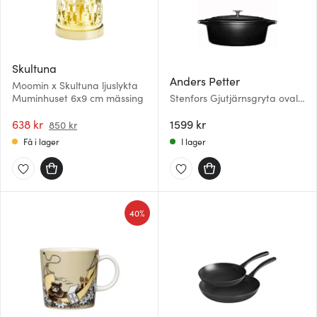
Skultuna
Anders Petter
Moomin x Skultuna ljuslykta
Muminhuset 6x9 cm mässing
Stenfors Gjutjärnsgryta oval
6,2 L Svart
638 kr
1599 kr
850 kr
Få i lager
I lager
40%