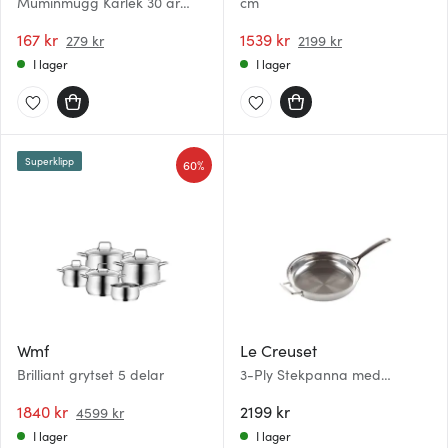
Muminmugg Kärlek 30 år
cm
rosa 30 cl presentask
167 kr
1539 kr
279 kr
2199 kr
I lager
I lager
Superklipp
60%
Wmf
Le Creuset
Brilliant grytset 5 delar
3-Ply Stekpanna med
handtag 28 cm
1840 kr
2199 kr
4599 kr
I lager
I lager