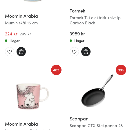
Tormek
Moomin Arabia
Tormek T-1 elektrisk knivslip
Mumin skål 15 cm
Carbon Black
Sommardans
224 kr
3989 kr
299 kr
I lager
I lager
40%
30%
Scanpan
Moomin Arabia
Scanpan CTX Stekpanna 28