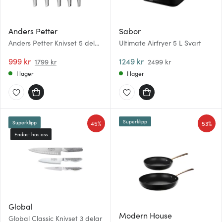
Anders Petter
Sabor
Anders Petter Knivset 5 delar
Ultimate Airfryer 5 L Svart
Rostfritt stål
999 kr
1249 kr
1799 kr
2499 kr
I lager
I lager
Superklipp
45%
53%
Superklipp
Endast hos oss
Global
Modern House
Global Classic Knivset 3 delar