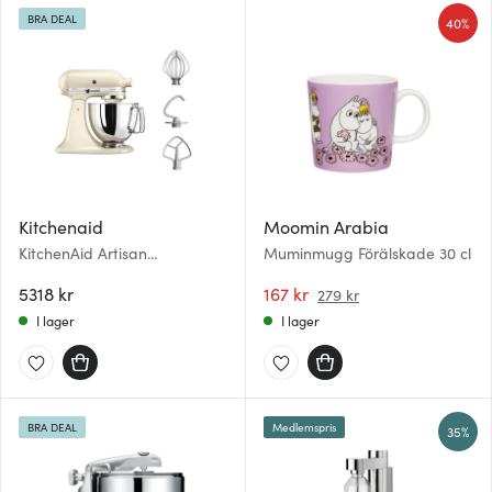
BRA DEAL
40%
Kitchenaid
Moomin Arabia
KitchenAid Artisan
Muminmugg Förälskade 30 cl
Köksmaskin 5KSM125 4,8 L
Creme
5318 kr
167 kr
279 kr
I lager
I lager
BRA DEAL
Medlemspris
35%