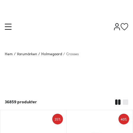
Hem
/
Varumärken
/
Holmegaard
/
Crosses
36859
produkter
25%
40%