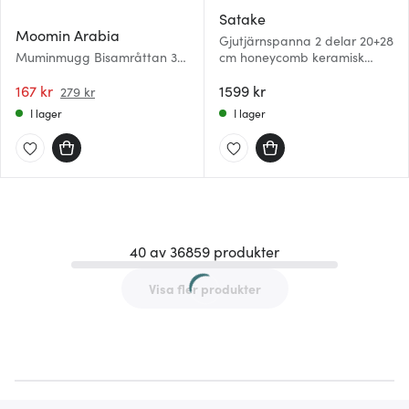
Satake
Moomin Arabia
Gjutjärnspanna 2 delar 20+28
Muminmugg Bisamråttan 30
cm honeycomb keramisk
cl Beige
beläggning
167 kr
1599 kr
279 kr
I lager
I lager
40 av 36859 produkter
Visa fler produkter