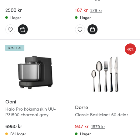
2500 kr
167 kr
279 kr
I lager
I lager
BRA DEAL
40%
Ooni
Dorre
Halo Pro köksmaskin UU-
P31500 charcoal grey
Classic Bestickset 60 delar
6980 kr
947 kr
1579 kr
Få i lager
I lager