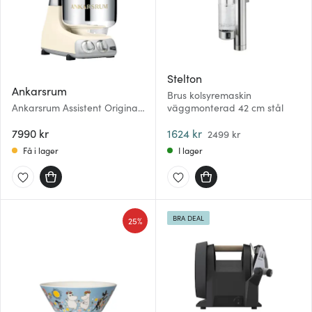
Stelton
Ankarsrum
Brus kolsyremaskin
Ankarsrum Assistent Original
väggmonterad 42 cm stål
Köksmaskin AKM6230 Creme
Light
7990 kr
1624 kr
2499 kr
Få i lager
I lager
BRA DEAL
25%