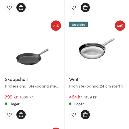
Superklipp
25%
60%
Skeppshult
Wmf
Professional Stekpanna med
Profi stekpanna 24 cm rostfri
stålhandtag 28 cm
799 kr
464 kr
1069 kr
1159 kr
I lager
I lager