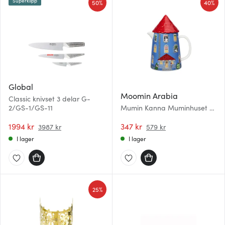
Superklipp
50%
40%
Global
Moomin Arabia
Classic knivset 3 delar G-
2/GS-1/GS-11
Mumin Kanna Muminhuset 1
L
1994 kr
347 kr
3987 kr
579 kr
I lager
I lager
25%