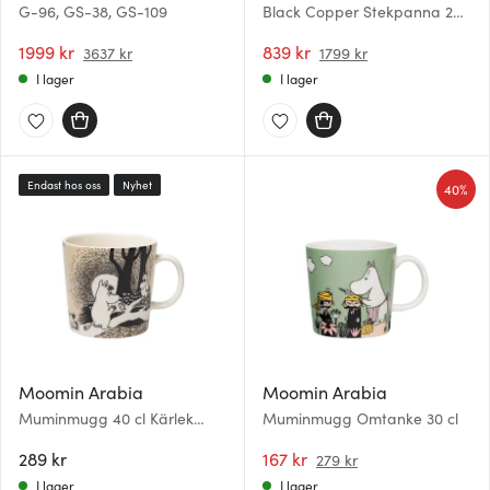
G-96, GS-38, GS-109
Black Copper Stekpanna 2
delar 20+28 cm Svart/Koppar
1999 kr
839 kr
3637 kr
1799 kr
I lager
I lager
Endast hos oss
Nyhet
40%
Moomin Arabia
Moomin Arabia
Muminmugg 40 cl Kärlek
Muminmugg Omtanke 30 cl
beige
289 kr
167 kr
279 kr
I lager
I lager