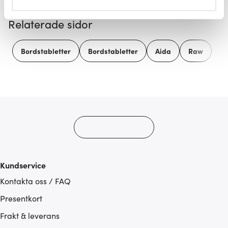
helst från cookie-förklaringen.
Relaterade sidor
Vi använder cookies för att innehållet och annonserna
ska anpassas efter det som vi tror att du tycker om. Det
Bordstabletter
Bordstabletter
Aida
Raw
gör också att vi kan analysera vår trafik och göra
hemsidan ännu bättre. Du bestämmer själv vilka cookies
som du vill dela med dig av.
Kundservice
Kontakta oss / FAQ
Presentkort
Frakt & leverans