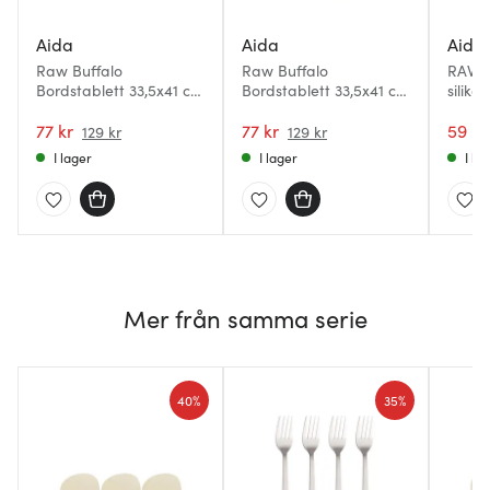
Aida
Aida
Aida
Raw Buffalo
Raw Buffalo
RAW b
Bordstablett 33,5x41 cm
Bordstablett 33,5x41 cm
siliko
Warm Nude
Dusty Rose
Mello
77 kr
77 kr
59 kr
129 kr
129 kr
I lager
I lager
I la
Mer från samma serie
40%
35%