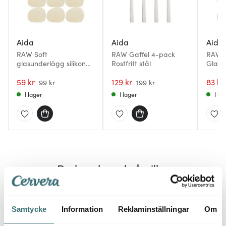
Aida
Aida
Aida
RAW Soft
RAW Gaffel 4-pack
RAW B
glasunderlägg silikon
Rostfritt stål
Glasu
6-pack Spring Sand
cm 6
59 kr
129 kr
83 kr
99 kr
199 kr
I lager
I lager
I la
Du kanske också gillar
Samtycke
Information
Reklaminställningar
Om