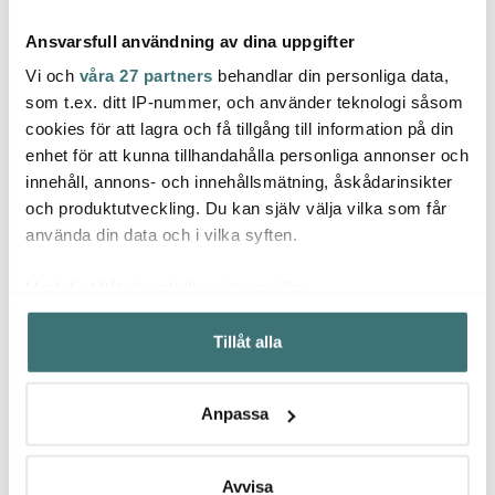
Ansvarsfull användning av dina uppgifter
Vi och
våra 27 partners
behandlar din personliga data,
som t.ex. ditt IP-nummer, och använder teknologi såsom
cookies för att lagra och få tillgång till information på din
Iittala
Iittal
enhet för att kunna tillhandahålla personliga annonser och
Emerio
Iittala Essence Ölglas
Kasteh
innehåll, annons- och innehållsmätning, åskådarinsikter
48 cl 2-pack
Köksvåg Svart
cm Lj
och produktutveckling. Du kan själv välja vilka som får
469 kr
129 kr
269 k
använda din data och i vilka syften.
I lager
I lager
I la
Med din tillåtelse skulle vi även vilja:
Samla in information om din geografiska plats som
Tillåt alla
kan ha en noggrannhet på upp till flera meter
Identifiera din enhet genom att aktivt skanna den för
specifika kännetecken (fingeravtryck)
Låt dig inspireras av våra kunder
Anpassa
Ta reda på mer om hur dina personliga uppgifter
behandlas och ställ in dina preferenser i
detaljsektionen
.
Du kan ändra eller dra tillbaka ditt samtycke när som
Avvisa