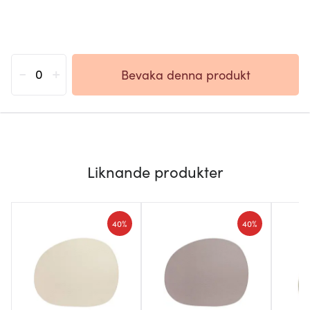
-
+
Bevaka denna produkt
Liknande produkter
40%
40%